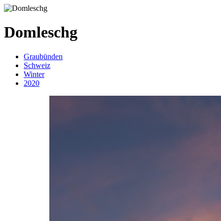
Domleschg
Graubünden
Schweiz
Winter
2020