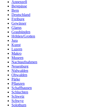
Appenzell
Bergpässe
Bern
Deutschland
Freiburg
Gewässer
Glarus
Graubünden
Höhlen/Grotten
Jura
Kunst
Luzern
Makro
Museen
Nachtaufnahmen
Neuenburg
Nidwalden
Obwalden
Pärke
Pflanzen
Schaffhausen
Schluchten
Schweiz
Schwyz
Solothurn