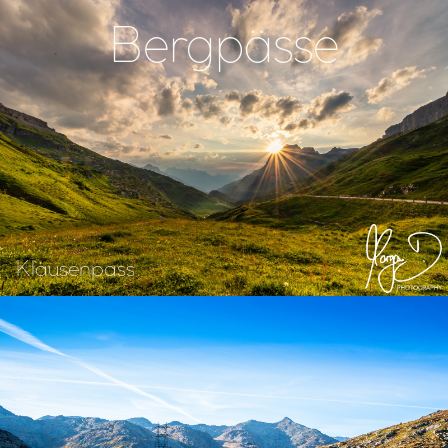
Bergpässe
Klausenpass