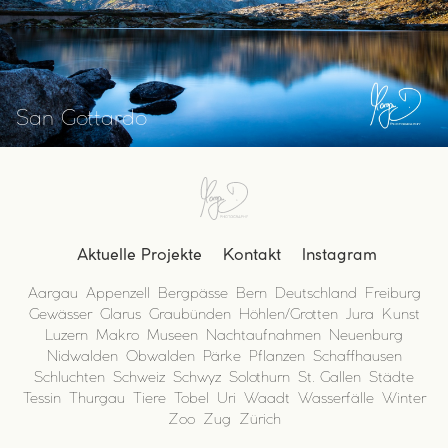
San Gottardo
Aktuelle Projekte
Kontakt
Instagram
Aargau
Appenzell
Bergpässe
Bern
Deutschland
Freiburg
Gewässer
Glarus
Graubünden
Höhlen/Grotten
Jura
Kunst
Luzern
Makro
Museen
Nachtaufnahmen
Neuenburg
Nidwalden
Obwalden
Pärke
Pflanzen
Schaffhausen
Schluchten
Schweiz
Schwyz
Solothurn
St. Gallen
Städte
Tessin
Thurgau
Tiere
Tobel
Uri
Waadt
Wasserfälle
Winter
Zoo
Zug
Zürich